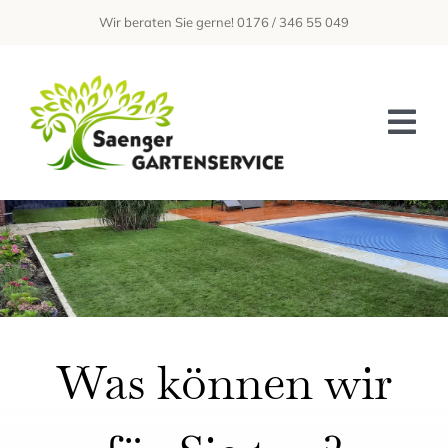
Zum
Wir beraten Sie gerne! 0176 / 346 55 049
Inhalt
springen
Tog
Nav
Home
Über Uns
Leistungen
Galerie
Was können wir
Kontakt