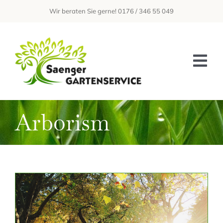
Zum
Wir beraten Sie gerne! 0176 / 346 55 049
Inhalt
springen
Tog
Nav
Home
Arborism
Über Uns
Leistungen
Galerie
Kontakt