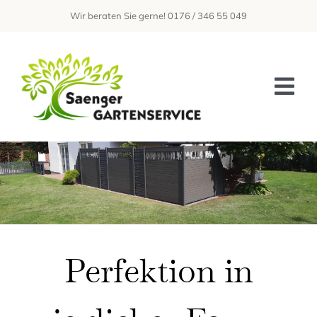
Zum
Wir beraten Sie gerne! 0176 / 346 55 049
Inhalt
springen
Tog
Nav
Home
Über Uns
Leistungen
Galerie
Perfektion in
Kontakt