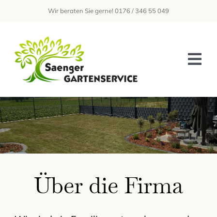
Zum
Wir beraten Sie gerne! 0176 / 346 55 049
Inhalt
springen
Tog
Nav
Home
Über Uns
Leistungen
Galerie
Über die Firma
Kontakt