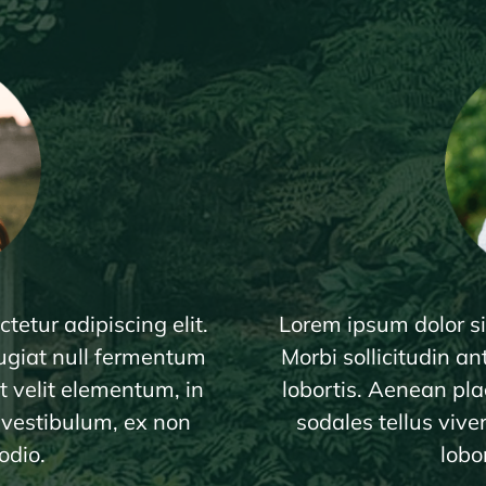
tetur adipiscing elit.
Lorem ipsum dolor sit
feugiat null fermentum
Morbi sollicitudin an
t velit elementum, in
lobortis. Aenean pla
s vestibulum, ex non
sodales tellus vive
odio.
lobo