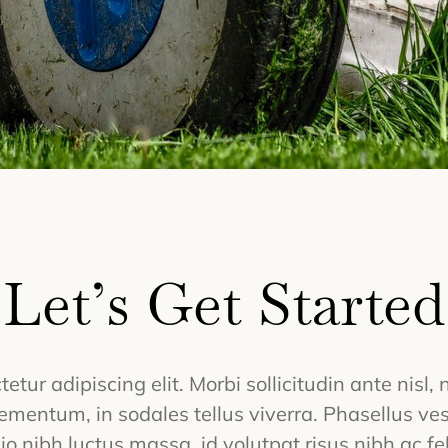
Let’s Get Started
tur adipiscing elit. Morbi sollicitudin ante nisl,
ementum, in sodales tellus viverra. Phasellus ves
io nibh luctus massa, id volutpat risus nibh ac fel