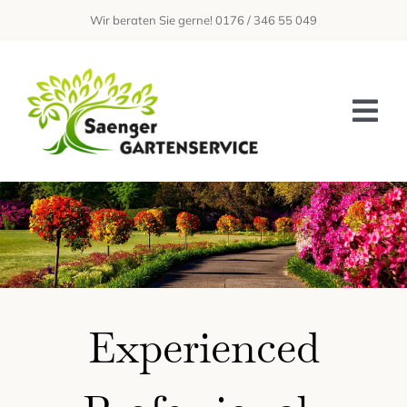
Zum
Wir beraten Sie gerne! 0176 / 346 55 049
Inhalt
springen
Tog
Nav
Home
Über Uns
Leistungen
Galerie
Experienced
Kontakt