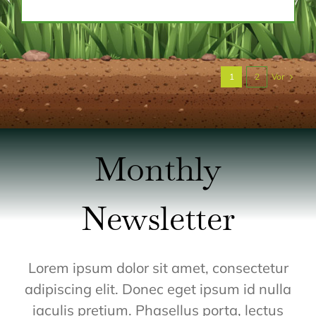
Vor
1
2
Monthly
Newsletter
Lorem ipsum dolor sit amet, consectetur
adipiscing elit. Donec eget ipsum id nulla
iaculis pretium. Phasellus porta, lectus