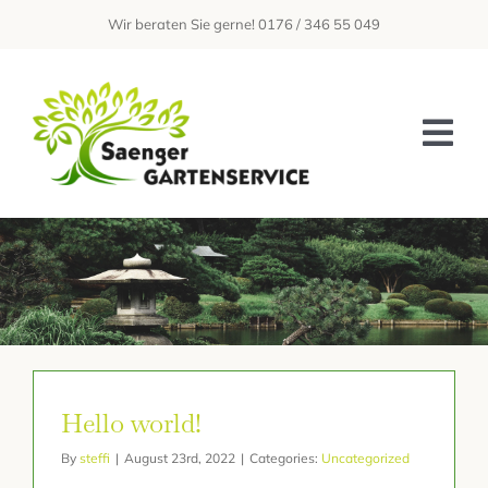
Zum
Wir beraten Sie gerne! 0176 / 346 55 049
Inhalt
springen
Tog
Nav
Home
Über Uns
Leistungen
Galerie
Hello world!
Kontakt
By
steffi
|
August 23rd, 2022
|
Categories:
Uncategorized