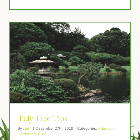
Tidy Tree Tips
By
steffi
|
Dezember 27th, 2019
|
Categories:
Arborism
,
Gardening
,
Tips