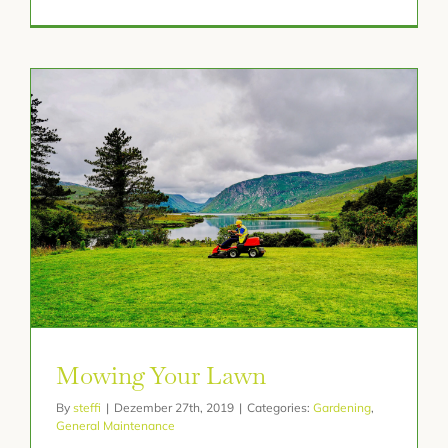
Mowing Your Lawn
By
steffi
|
Dezember 27th, 2019
|
Categories:
Gardening
,
General Maintenance