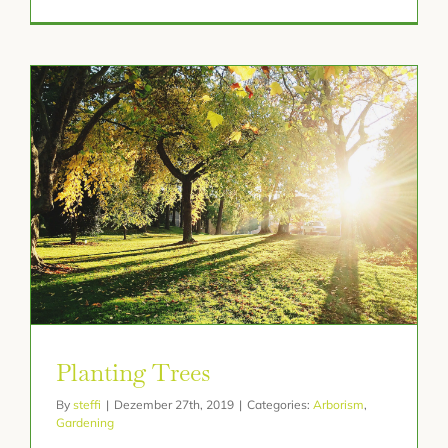
Planting Trees
By
steffi
|
Dezember 27th, 2019
|
Categories:
Arborism
,
Gardening